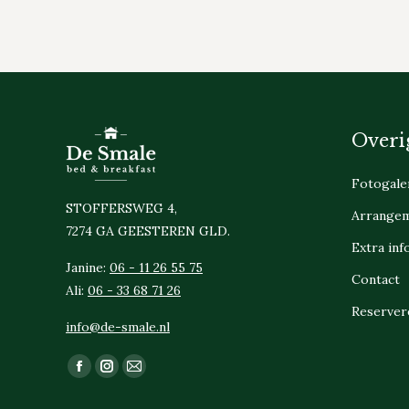
Overi
Fotogaler
STOFFERSWEG 4,
Arrange
7274 GA GEESTEREN GLD.
Extra inf
Janine:
06 - 11 26 55 75
Contact
Ali:
06 - 33 68 71 26
Reserver
info@de-smale.nl
Vind ons op:
Facebook
Instagram
Mail
page
page
page