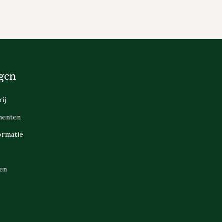
gen
ij
menten
ormatie
en