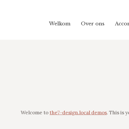
Welkom
Welkom
Over ons
Over ons
Acco
Acco
Welcome to
the7-design.local demos
. This is 