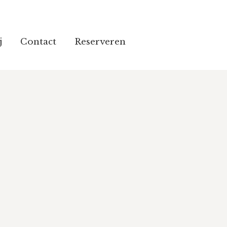
j
j
Contact
Contact
Reserveren
Reserveren