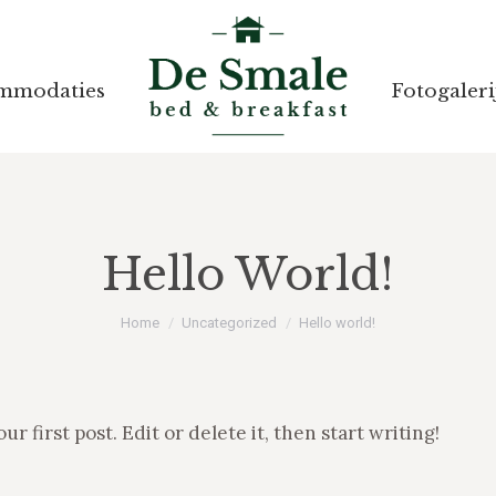
mmodaties
mmodaties
Fotogaleri
Fotogaleri
Hello World!
Je bent hier:
Home
Uncategorized
Hello world!
your first post. Edit or delete it, then start writing!