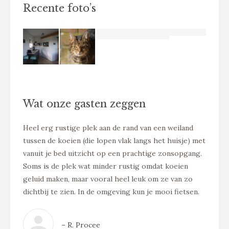
Recente foto’s
Wat onze gasten zeggen
 de
Heel erg rustige plek aan de rand van een weiland
Hartel
tussen de koeien (die lopen vlak langs het huisje) met
Comple
vanuit je bed uitzicht op een prachtige zonsopgang.
nachts 
ren
Soms is de plek wat minder rustig omdat koeien
de boe
we
geluid maken, maar vooral heel leuk om ze van zo
Het be
dichtbij te zien. In de omgeving kun je mooi fietsen.
– R. Procee